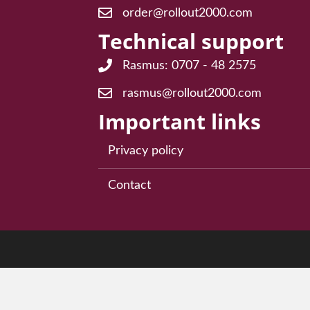
order@rollout2000.com
E-post för frågor angående order: or
Technical support
Rasmus: 0707 - 48 2575
Teknisk support Rasmus: 0707 - 48 2
rasmus@rollout2000.com
E-post till teknisk support: rasmus@r
Important links
Privacy policy
Contact