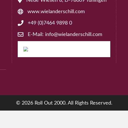
Neue Wiesen 8, D-78609 Tuningen
Address: Neue Wiesen 8, D-78609 Tuningen
der@rollout2000.com
www.wielanderschill.com
Website: www.wielanderschill.com
+49 (0)7464 9898 0
Phone: +49 (0)7464 9898 0
575
E-Mail: info@wielanderschill.com
E-Mail: info@wielanderschill.com
ollout2000.com
© 2026 Roll Out 2000. All Rights Reserved.