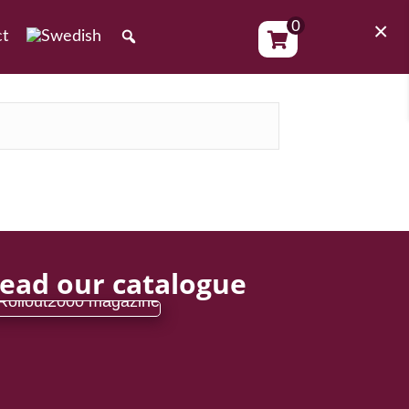
0
×
ct
ead our catalogue