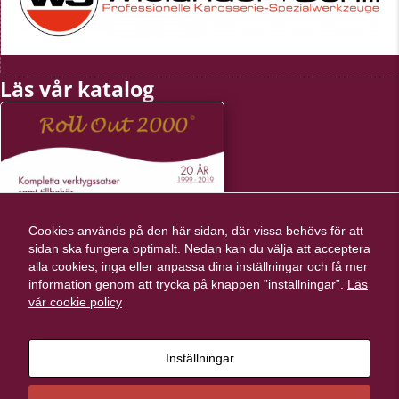
Läs vår katalog
Nödvändiga
Dessa kakor
går inte att
välja bort.
De behövs
för att
Cookies används på den här sidan, där vissa behövs för att
hemsidan
sidan ska fungera optimalt. Nedan kan du välja att acceptera
över huvud
alla cookies, inga eller anpassa dina inställningar och få mer
taget ska
fungera.
information genom att trycka på knappen ”inställningar”.
Läs
vår cookie policy
Statistik
För att vi ska
Inställningar
kunna
förbättra