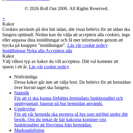
© 2026 Roll Out 2000. All Rights Reserved.
×
Kakor
Cookies används på den här sidan, där vissa behövs för att sidan ska
fungera optimalt. Nedan kan du välja att acceptera alla cookies, inga
eller anpassa dina inställningar och få mer information genom att
trycka på knappen ”inställningar”.
Läs vår cookie policy
Inställningar
Neka alla
Acceptera alla
Kakor
Välj vilken typ av kakor du vill acceptera. Ditt val kommer att
sparas i ett år.
Läs vår cookie policy
Nödvändiga
Dessa kakor går inte att välja bort. De behövs för att hemsidan
över huvud taget ska fungera.
Statistik
För att vi ska kunna förbättra hemsidans funktionalitet och
uppbyggnad, baserat på hur hemsidan används.
Upplevelse
För att vår hemsida ska prestera så bra som möjligt under ditt
besök. Om du nekar de här kakorna kommer viss
funktionalitet att försvinna från hemsidan.
Marknadsföring