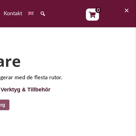
×
0
Kontakt
are
ngerar med de flesta rutor.
Verktyg & Tillbehör
:
org