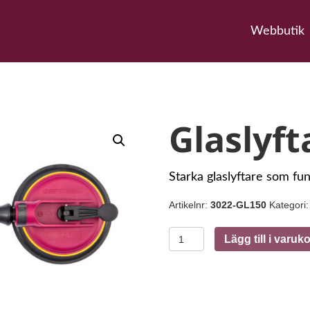
Webbutik
Glaslyft
Starka glaslyftare som fu
Artikelnr:
3022-GL150
Kategori
Glaslyftare
Lägg till i varuk
mängd