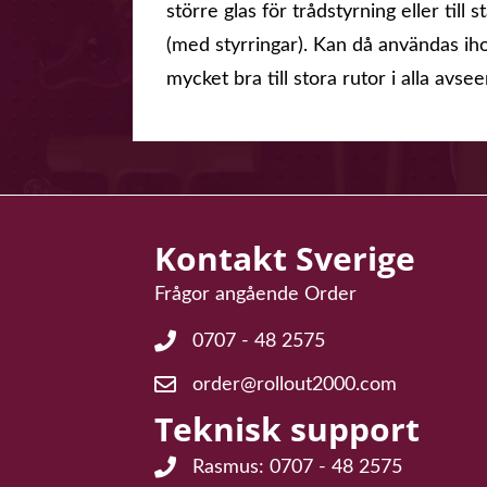
större glas för trådstyrning eller til
(med styrringar). Kan då användas i
mycket bra till stora rutor i alla avse
Kontakt Sverige
Frågor angående Order
0707 - 48 2575
Frågor angående Order: 0707 - 48 25
order@rollout2000.com
E-post för frågor angående order: or
Teknisk support
Rasmus: 0707 - 48 2575
Teknisk support Rasmus: 0707 - 48 2