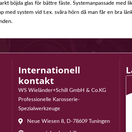
l starkt böjda glas för bättre fäste. Systemanpassade med 
hop med system vid t.ex. svåra hörn då man får en bra l
enden.
Internationell
L
kontakt
WS Wieländer+Schill GmbH & Co.KG
75
Professionelle Karosserie-
der@rollout2000.com
Spezialwerkzeuge
Neue Wiesen 8, D-78609 Tuningen
Address: Neue Wiesen 8, D-78609 Tuningen
575