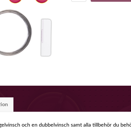
Out
Verktygssats
2000
mängd
tion
gelvinsch och en dubbelvinsch samt alla tillbehör du beh