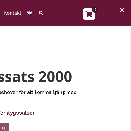
×
0
Kontakt
ssats 2000
 behöver för att komma igång med
erktygssatser
org