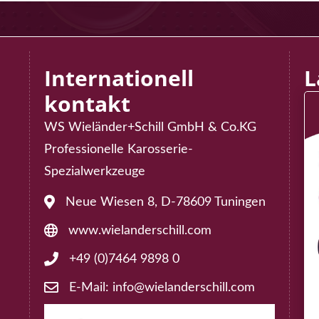
Internationell
L
kontakt
WS Wieländer+Schill GmbH & Co.KG
75
Professionelle Karosserie-
der@rollout2000.com
Spezialwerkzeuge
Neue Wiesen 8, D-78609 Tuningen
Address: Neue Wiesen 8, D-78609 Tuningen
575
www.wielanderschill.com
Website: www.wielanderschill.com
ollout2000.com
+49 (0)7464 9898 0
Phone: +49 (0)7464 9898 0
E-Mail: info@wielanderschill.com
E-Mail: info@wielanderschill.com