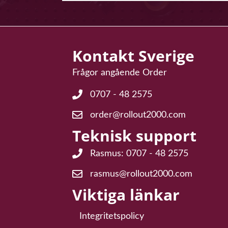
Kontakt Sverige
Frågor angående Order
0707 - 48 2575
Frågor angående Order: 0707 - 48 25
order@rollout2000.com
E-post för frågor angående order: or
Teknisk support
Rasmus: 0707 - 48 2575
Teknisk support Rasmus: 0707 - 48 2
rasmus@rollout2000.com
E-post till teknisk support: rasmus@r
Viktiga länkar
Integritetspolicy