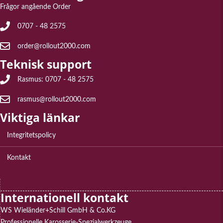
Frågor angående Order
Frågor angående Order: 0707 - 48 2575
0707 - 48 2575
E-post för frågor angående order: order@rollout2000.com
order@rollout2000.com
Teknisk support
Teknisk support Rasmus: 0707 - 48 2575
Rasmus: 0707 - 48 2575
E-post till teknisk support: rasmus@rollout2000.com
rasmus@rollout2000.com
Viktiga länkar
Integritetspolicy
Kontakt
Internationell kontakt
WS Wieländer+Schill GmbH & Co.KG
Professionelle Karosserie-Spezialwerkzeuge